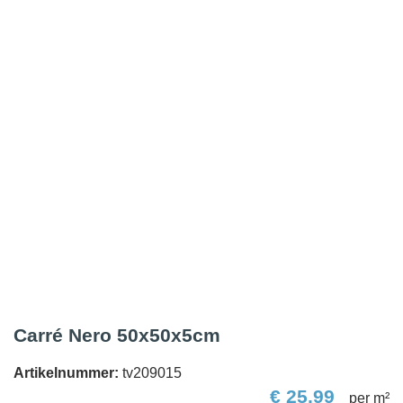
Carré Nero 50x50x5cm
Artikelnummer:
tv209015
€
25,99
per m²