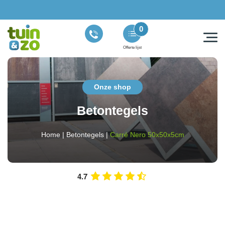
0
Offerte lijst
Onze shop
Betontegels
Home
|
Betontegels
|
Carré Nero 50x50x5cm
4.7