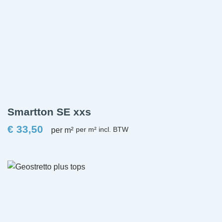
Smartton SE xxs
€
33,50
per m²