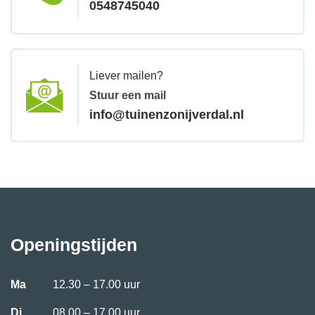
0548745040
Liever mailen?
Stuur een mail
info@tuinenzonijverdal.nl
Openingstijden
Ma
12.30 – 17.00 uur
Di
08.00 – 17.00 uur