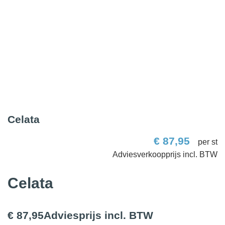
Celata
€
87,95
per st
Celata
€ 87,95
Adviesprijs incl. BTW