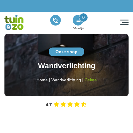
0
Offerte lijst
Onze shop
Wandverlichting
Home
|
Wandverlichting
|
Celata
4.7