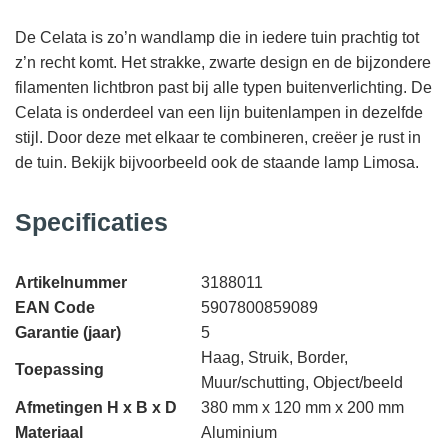
De Celata is zo’n wandlamp die in iedere tuin prachtig tot
z’n recht komt. Het strakke, zwarte design en de bijzondere
filamenten lichtbron past bij alle typen buitenverlichting. De
Celata is onderdeel van een lijn buitenlampen in dezelfde
stijl. Door deze met elkaar te combineren, creëer je rust in
de tuin. Bekijk bijvoorbeeld ook de staande lamp Limosa.
Specificaties
Artikelnummer
3188011
EAN Code
5907800859089
Garantie (jaar)
5
Haag, Struik, Border,
Toepassing
Muur/schutting, Object/beeld
Afmetingen H x B x D
380 mm x 120 mm x 200 mm
Materiaal
Aluminium