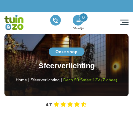
0
Offerte lijst
Onze shop
Sfeerverlichting
Home
|
Sfeerverlichting
|
Deco 50 Smart 12V (Zigbee)
4.7