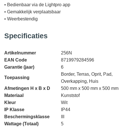
• Bedienbaar via de Lightpro app
• Gemakkelijk verplaatsbaar
• Weerbestendig
Specificaties
Artikelnummer
256N
EAN Code
8719979284596
Garantie (jaar)
6
Border, Terras, Oprit, Pad,
Toepassing
Overkapping, Huis
Afmetingen H x B x D
500 mm x 500 mm x 500 mm
Materiaal
Kunststof
Kleur
Wit
IP Klasse
IP44
Beschermingsklasse
III
Wattage (Totaal)
5