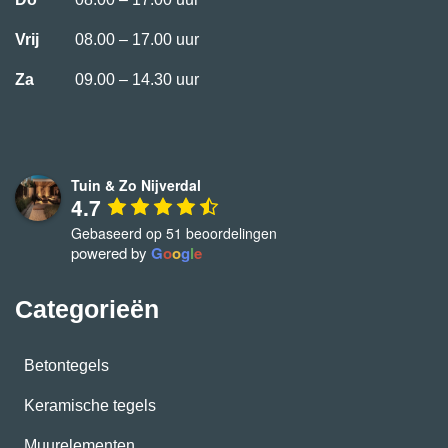
Vrij
08.00 – 17.00 uur
Za
09.00 – 14.30 uur
Tuin & Zo Nijverdal
4.7
Gebaseerd op 51 beoordelingen
powered by
G
o
o
g
l
e
Categorieën
Betontegels
Keramische tegels
Muurelementen