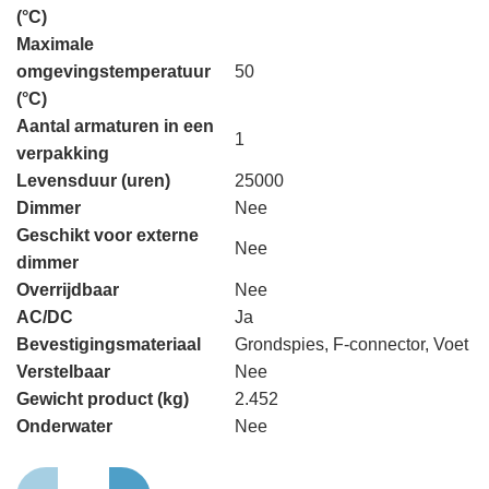
(°C)
Maximale
omgevingstemperatuur
50
(°C)
Aantal armaturen in een
1
verpakking
Levensduur (uren)
25000
Dimmer
Nee
Geschikt voor externe
Nee
dimmer
Overrijdbaar
Nee
AC/DC
Ja
Bevestigingsmateriaal
Grondspies, F-connector, Voet
Verstelbaar
Nee
Gewicht product (kg)
2.452
Onderwater
Nee
Deco