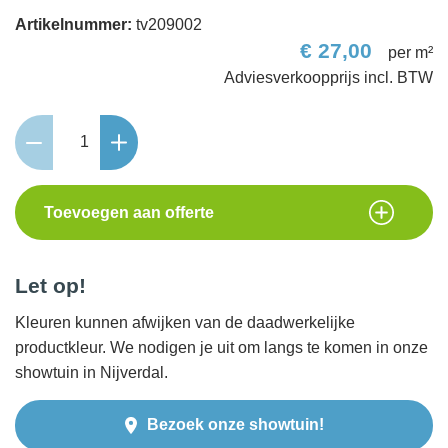
Artikelnummer:
tv209002
€
27,00
per m²
Metro
Trommelsteen
15x20x6
bruin/zwart
Toevoegen aan offerte
genuanceerd
aantal
Let op!
Kleuren kunnen afwijken van de daadwerkelijke
productkleur. We nodigen je uit om langs te komen in onze
showtuin in Nijverdal.
Bezoek onze showtuin!