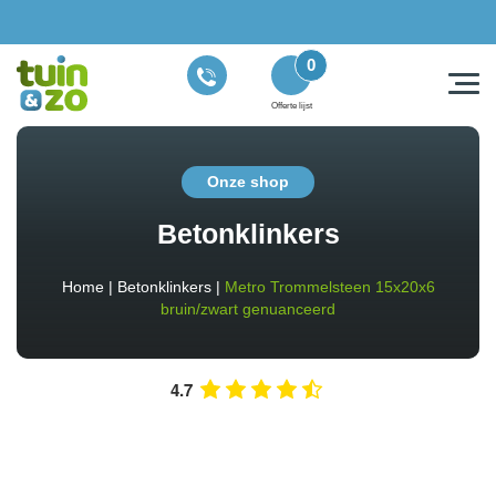
0
Offerte lijst
Onze shop
Betonklinkers
Home
|
Betonklinkers
|
Metro Trommelsteen 15x20x6
bruin/zwart genuanceerd
4.7