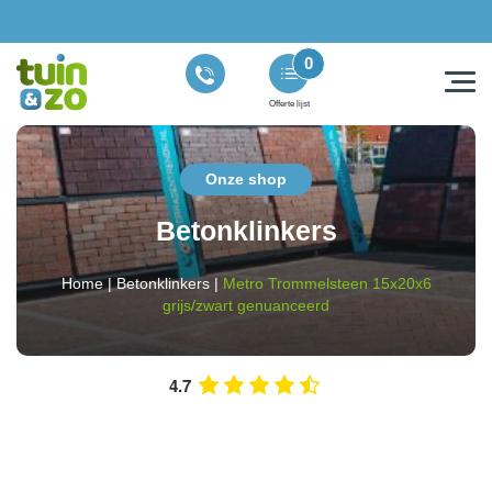
0
Offerte lijst
Onze shop
Betonklinkers
Home
|
Betonklinkers
|
Metro Trommelsteen 15x20x6
grijs/zwart genuanceerd
4.7