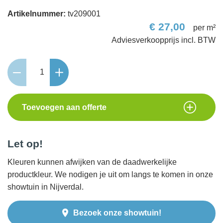
Artikelnummer:
tv209001
€
27,00
per m²
Metro
Trommelsteen
15x20x6
grijs/zwart
Toevoegen aan offerte
genuanceerd
aantal
Let op!
Kleuren kunnen afwijken van de daadwerkelijke
productkleur. We nodigen je uit om langs te komen in onze
showtuin in Nijverdal.
Bezoek onze showtuin!