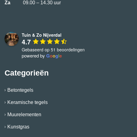
Za
09.00 – 14.30 uur
Tuin & Zo Nijverdal
4.7
Gebaseerd op 51 beoordelingen
powered by
G
o
o
g
l
e
Categorieën
Betontegels
Keramische tegels
Muurelementen
Kunstgras