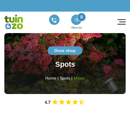
0
Offerte lijst
Onze shop
Spots
Home
|
Spots
|
Minus
4.7