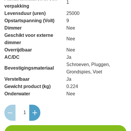
1
verpakking
Levensduur (uren)
25000
Opstartspanning (Volt)
9
Dimmer
Nee
Geschikt voor externe
Nee
dimmer
Overrijdbaar
Nee
AC/DC
Ja
Schroeven, Pluggen,
Bevestigingsmateriaal
Grondspies, Voet
Verstelbaar
Ja
Gewicht product (kg)
0.224
Onderwater
Nee
Minus
aantal