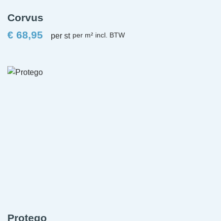
Corvus
€
68,95
per st
Protego