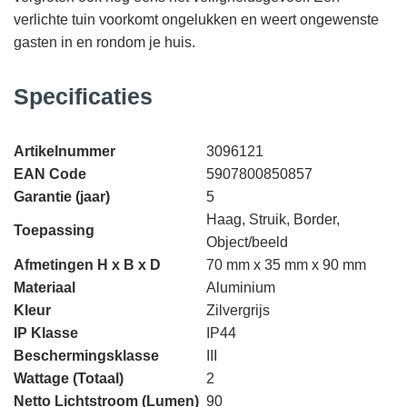
verlichte tuin voorkomt ongelukken en weert ongewenste
gasten in en rondom je huis.
Specificaties
Artikelnummer
3096121
EAN Code
5907800850857
Garantie (jaar)
5
Haag, Struik, Border,
Toepassing
Object/beeld
Afmetingen H x B x D
70 mm x 35 mm x 90 mm
Materiaal
Aluminium
Kleur
Zilvergrijs
IP Klasse
IP44
Beschermingsklasse
III
Wattage (Totaal)
2
Netto Lichtstroom (Lumen)
90