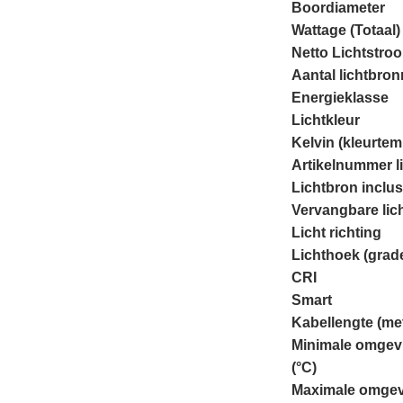
Boordiameter
Wattage (Totaal)
Netto Lichtstro
Aantal lichtbro
Energieklasse
Lichtkleur
Kelvin (kleurtem
Artikelnummer l
Lichtbron inclus
Vervangbare lic
Licht richting
Lichthoek (grad
CRI
Smart
Kabellengte (me
Minimale omgev
(°C)
Maximale omgev