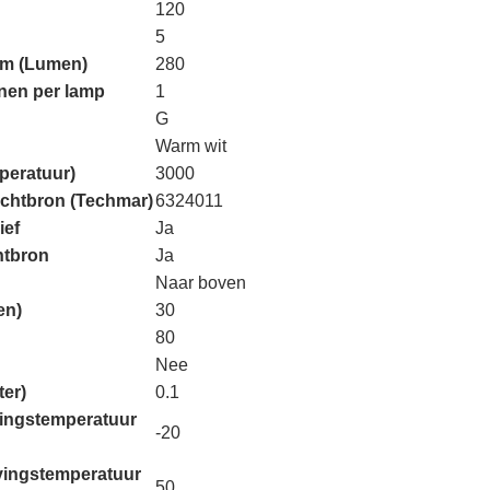
120
5
om (Lumen)
280
nnen per lamp
1
G
Warm wit
peratuur)
3000
ichtbron (Techmar)
6324011
ief
Ja
htbron
Ja
Naar boven
en)
30
80
Nee
ter)
0.1
ingstemperatuur
-20
ingstemperatuur
50