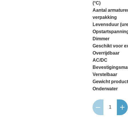
(°C)
Aantal armature
verpakking
Levensduur (ur
Opstartspanning
Dimmer
Geschikt voor e
Overrijdbaar
AC/DC
Bevestigingsmat
Verstelbaar
Gewicht product
Onderwater
Rubum
aantal