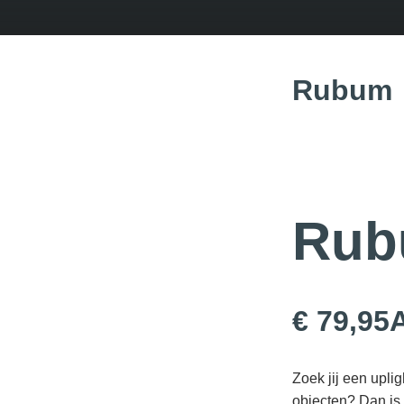
Rubum
Ru
€ 79,95
A
Zoek jij een uplig
objecten? Dan is 