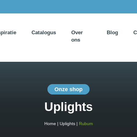
spiratie
Catalogus
Over
Blog
C
ons
Onze shop
Uplights
Home
|
Uplights
|
Rubum