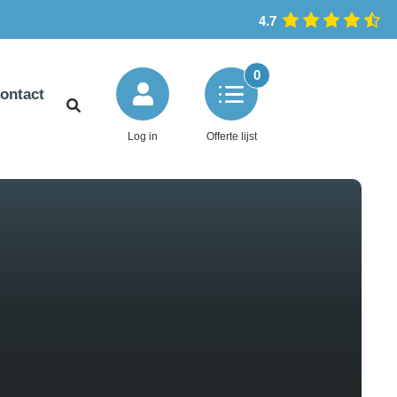
4.7
0
ontact
Log in
Offerte lijst