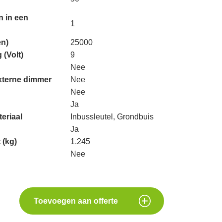
n in een
1
en)
25000
 (Volt)
9
Nee
xterne dimmer
Nee
Nee
Ja
eriaal
Inbussleutel, Grondbuis
Ja
 (kg)
1.245
Nee
Toevoegen aan offerte