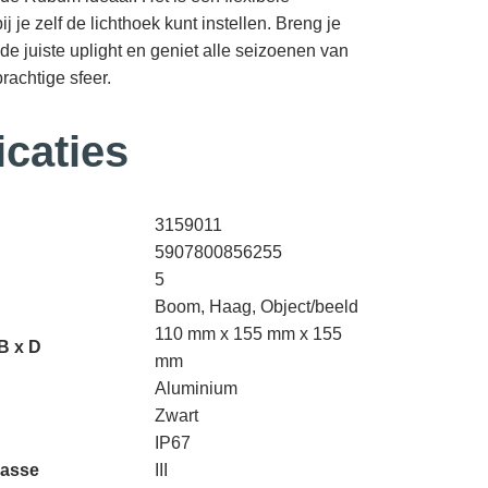
 je zelf de lichthoek kunt instellen. Breng je
 de juiste uplight en geniet alle seizoenen van
rachtige sfeer.
icaties
3159011
5907800856255
5
Boom, Haag, Object/beeld
110 mm x 155 mm x 155
B x D
mm
Aluminium
Zwart
IP67
lasse
III