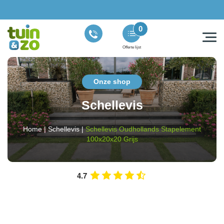
0
Offerte lijst
Onze shop
Schellevis
Home
|
Schellevis
|
Schellevis Oudhollands Stapelement
100x20x20 Grijs
4.7