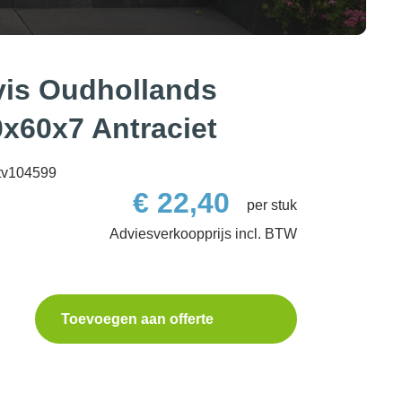
vis Oudhollands
0x60x7 Antraciet
tv104599
€
22,40
per stuk
Toevoegen aan offerte