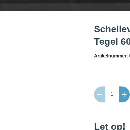
Schelle
Tegel 6
Artikelnummer:
Schellevis
Oudhollands
Tegel
60x60x7
Antraciet
Let op!
aantal