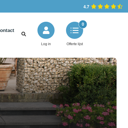
4.7
0
ontact
Log in
Offerte lijst