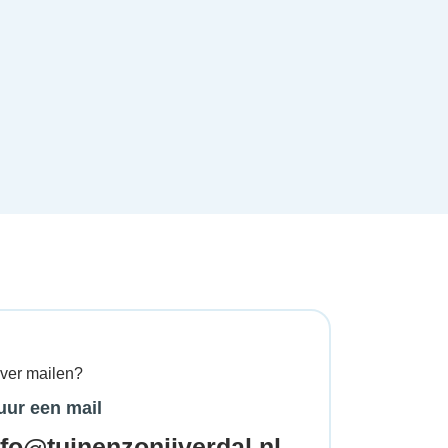
ever mailen?
uur een mail
nfo@tuinenzonijverdal.nl