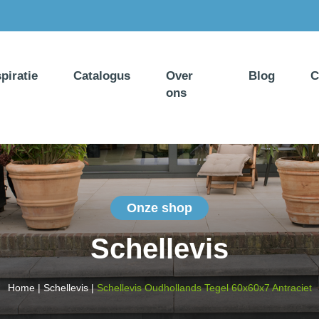
spiratie
Catalogus
Over
Blog
C
ons
Onze shop
Schellevis
Home
|
Schellevis
|
Schellevis Oudhollands Tegel 60x60x7 Antraciet