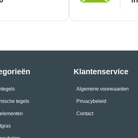
egorieën
Klantenservice
ntegels
Algemene voorwaarden
mische tegels
Privacybeleid
elementen
Contact
tgras