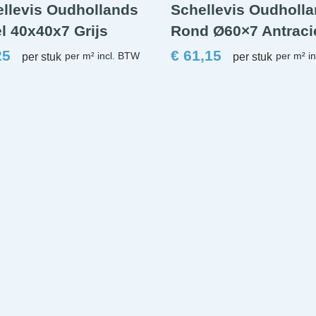
llevis Oudhollands
Schellevis Oudholl
l 40x40x7 Grijs
Rond Ø60×7 Antraci
25
€
61,15
per stuk
per stuk