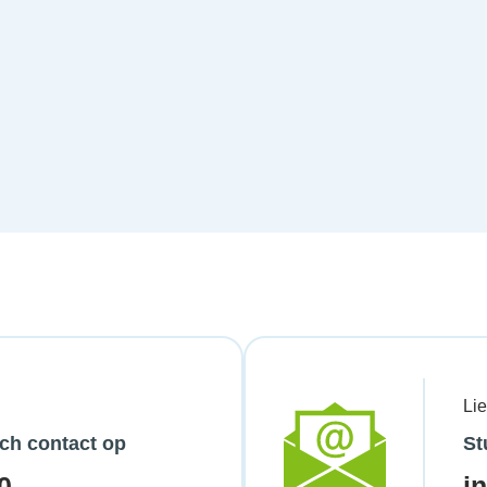
Li
ch contact op
St
0
i