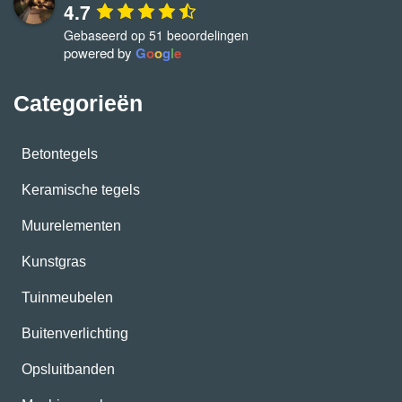
4.7
Gebaseerd op 51 beoordelingen
powered by
G
o
o
g
l
e
Categorieën
Betontegels
Keramische tegels
Muurelementen
Kunstgras
Tuinmeubelen
Buitenverlichting
Opsluitbanden