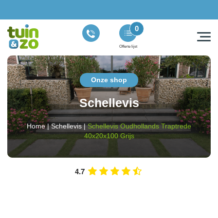
0
Offerte lijst
Onze shop
Schellevis
Home
|
Schellevis
|
Schellevis Oudhollands Traptrede
40x20x100 Grijs
4.7