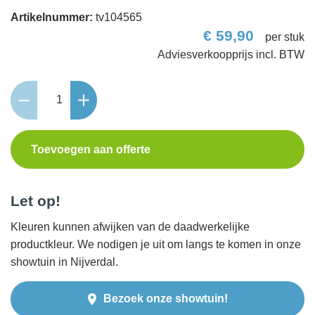
Artikelnummer:
tv104565
€
59,90
per stuk
Schellevis
Oudhollands
Traptrede
40x20x100
Toevoegen aan offerte
Grijs
aantal
Let op!
Kleuren kunnen afwijken van de daadwerkelijke
productkleur. We nodigen je uit om langs te komen in onze
showtuin in Nijverdal.
Bezoek onze showtuin!