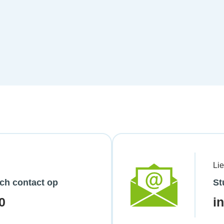
Li
ch contact op
St
0
i