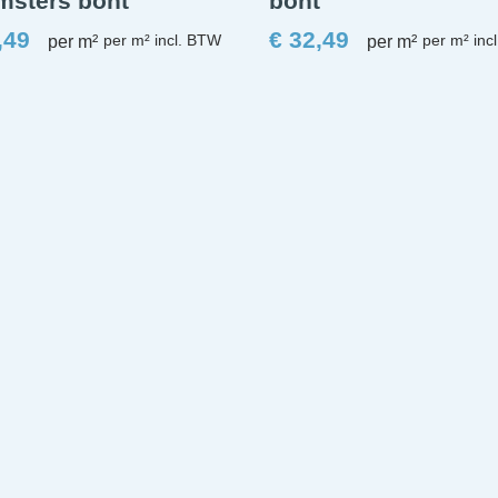
msters bont
bont
,49
€
32,49
per m²
per m²