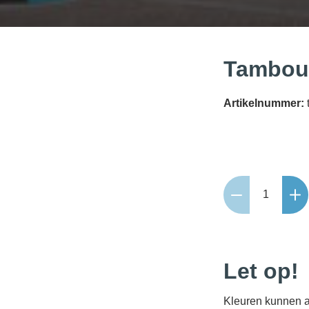
Tambour
Artikelnummer:
Tambour
21x7x7
bont
aantal
Let op!
Kleuren kunnen a