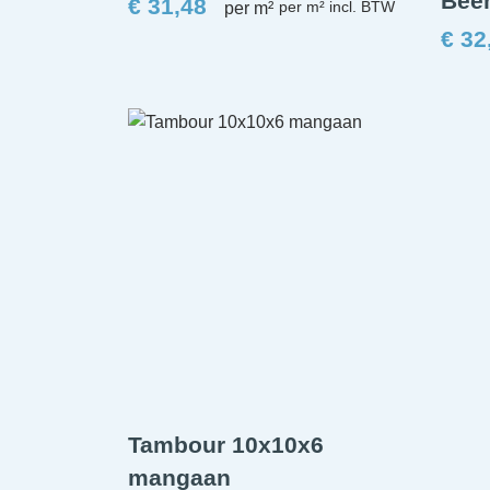
Bee
€
31,48
per m²
€
32
Tambour 10x10x6
mangaan