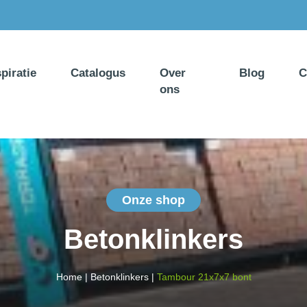
spiratie
Catalogus
Over
Blog
C
ons
Onze shop
Betonklinkers
Home
|
Betonklinkers
|
Tambour 21x7x7 bont