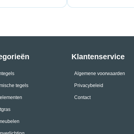
egorieën
Klantenservice
ntegels
Algemene voorwaarden
mische tegels
Privacybeleid
elementen
Contact
tgras
meubelen
nverlichting