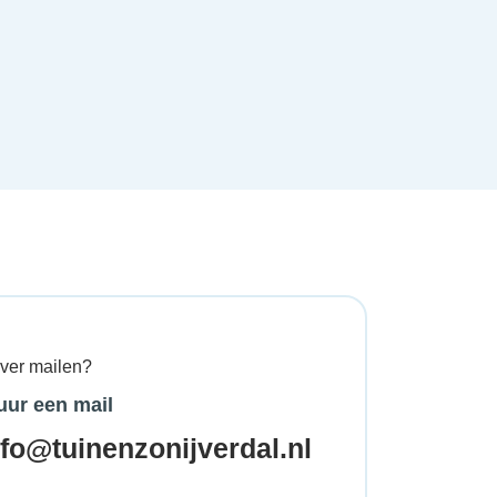
ever mailen?
uur een mail
nfo@tuinenzonijverdal.nl