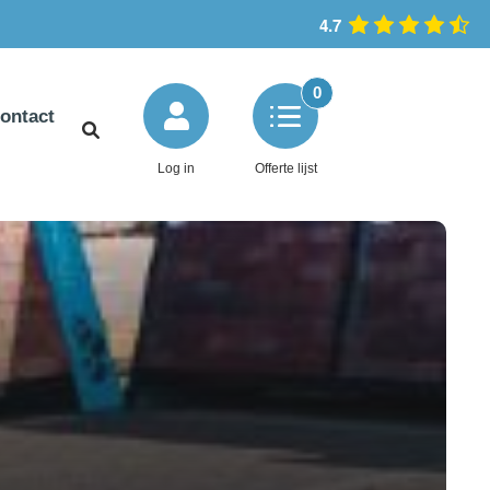
4.7
0
ontact
Log in
Offerte lijst