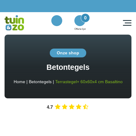
0
Offerte lijst
Onze shop
Betontegels
Home
|
Betontegels
|
Terrastegel+ 60x60x4 cm Basaltino
4.7