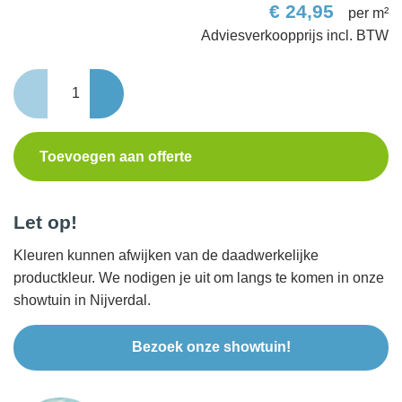
€
24,95
per m²
Terrastegel+
60x60x4
cm
Basaltino
Toevoegen aan offerte
aantal
Let op!
Kleuren kunnen afwijken van de daadwerkelijke
productkleur. We nodigen je uit om langs te komen in onze
showtuin in Nijverdal.
Bezoek onze showtuin!