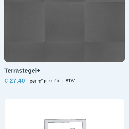
Terrastegel+
€
27,40
per m²