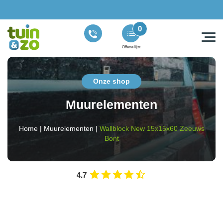
0
Offerte lijst
Onze shop
Muurelementen
Home
|
Muurelementen
|
Wallblock New 15x15x60 Zeeuws
Bont
4.7