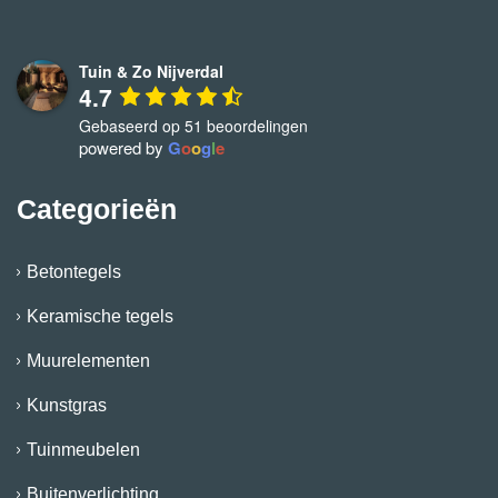
Tuin & Zo Nijverdal
4.7
Gebaseerd op 51 beoordelingen
powered by
G
o
o
g
l
e
Categorieën
Betontegels
Keramische tegels
Muurelementen
Kunstgras
Tuinmeubelen
Buitenverlichting