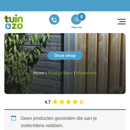
0
Offerte lijst
Onze shop
Home
|
Product Kleur
|
Matterhorn
4.7
Geen producten gevonden die aan je
zoekcriteria voldoen.