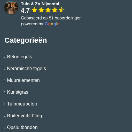
Tuin & Zo Nijverdal
4.7
Gebaseerd op 51 beoordelingen
powered by
G
o
o
g
l
e
Categorieën
Betontegels
Keramische tegels
Muurelementen
Kunstgras
Tuinmeubelen
Buitenverlichting
Opsluitbanden