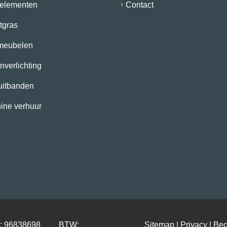
elementen
Contact
tgras
meubelen
nverlichting
uitbanden
ine verhuur
K: 96838698 BTW:
Sitemap
|
Privacy
| Beo