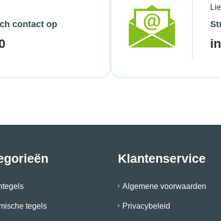
Li
ch contact op
St
0
i
egorieën
Klantenservice
ntegels
Algemene voorwaarden
mische tegels
Privacybeleid