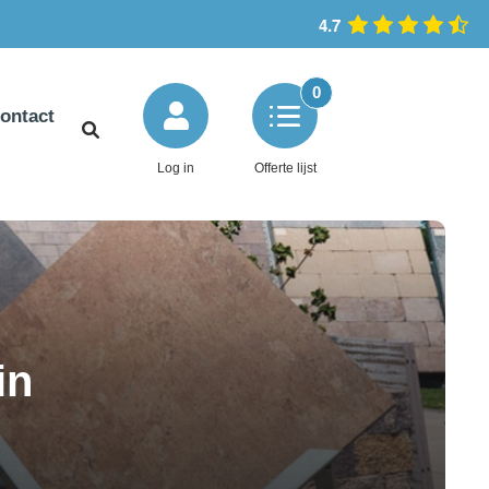
4.7
0
ontact
Log in
Offerte lijst
in