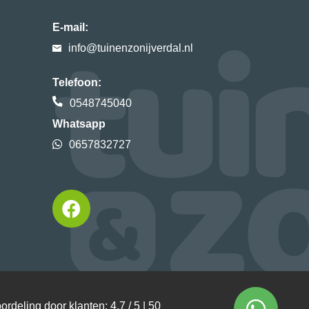
E-mail:
info@tuinenzonijverdal.nl
Telefoon:
0548745040
Whatsapp
0657832727
ordeling door klanten: 4,7 / 5 |
50