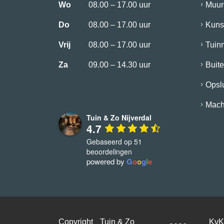
Wo
08.00 – 17.00 uur
Muur
Do
08.00 – 17.00 uur
Kuns
Vrij
08.00 – 17.00 uur
Tuin
Za
09.00 – 14.30 uur
Buite
Opsl
Mach
Tuin & Zo Nijverdal
4.7
Gebaseerd op 51
beoordelingen
powered by
G
o
o
g
l
e
Copyright
Tuin & Zo
Kv