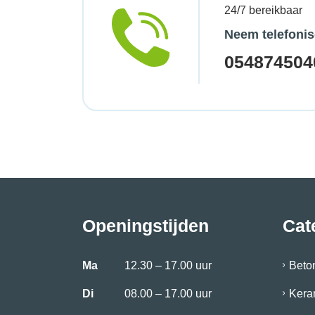
24/7 bereikbaar
Neem telefonis
054874504
Openingstijden
Cat
Ma
12.30 – 17.00 uur
Beto
Di
08.00 – 17.00 uur
Kera