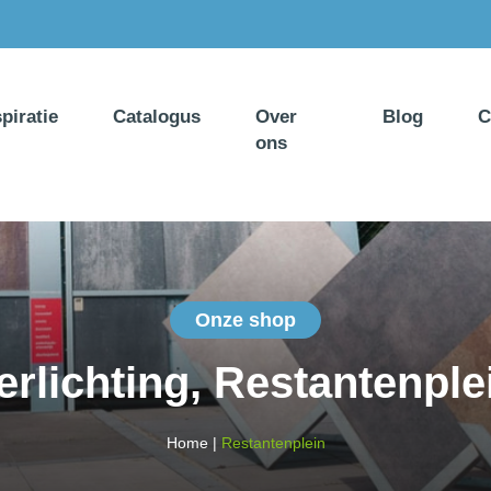
spiratie
Catalogus
Over
Blog
C
ons
Onze shop
erlichting, Restantenple
Home
|
Restantenplein