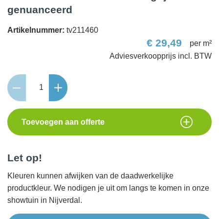
genuanceerd
Artikelnummer:
tv211460
€
29,49
per m²
Metro
Trommelsteen
20x5x7
grijs/zwart
Toevoegen aan offerte
genuanceerd
aantal
Let op!
Kleuren kunnen afwijken van de daadwerkelijke
productkleur. We nodigen je uit om langs te komen in onze
showtuin in Nijverdal.