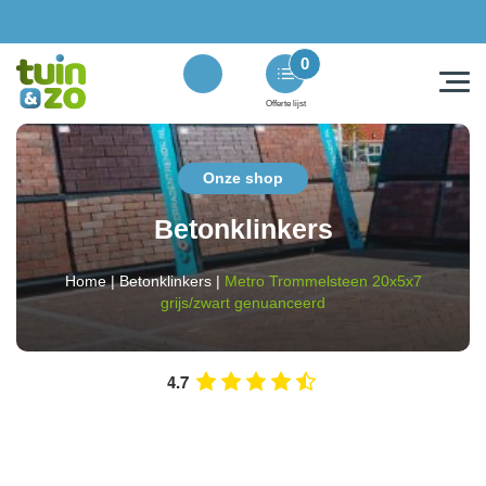
0
Offerte lijst
Onze shop
Betonklinkers
Home
|
Betonklinkers
|
Metro Trommelsteen 20x5x7
grijs/zwart genuanceerd
4.7