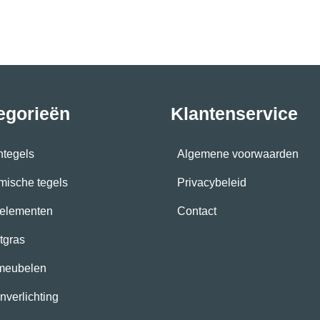
egorieën
Klantenservice
ntegels
Algemene voorwaarden
mische tegels
Privacybeleid
elementen
Contact
tgras
meubelen
nverlichting