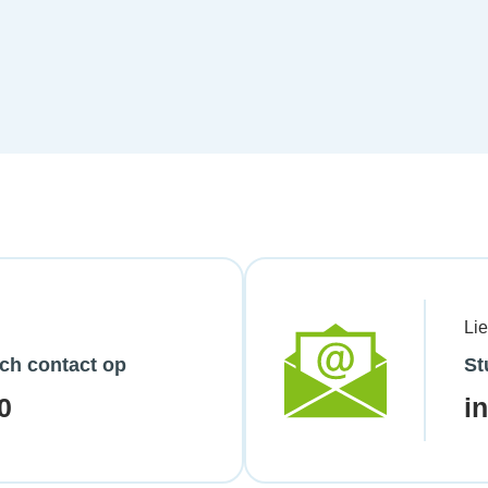
Li
ch contact op
St
0
i