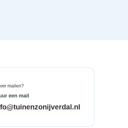
ever mailen?
uur een mail
nfo@tuinenzonijverdal.nl