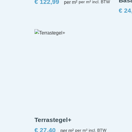
Basa
€
122,99
per m²
€
24
Terrastegel+
€
27,40
per m²