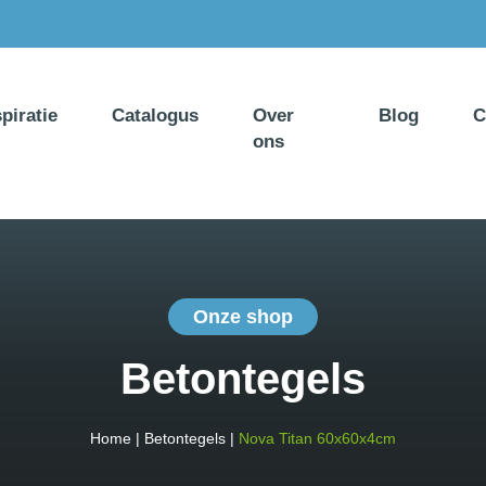
spiratie
Catalogus
Over
Blog
C
ons
Onze shop
Betontegels
Home
|
Betontegels
|
Nova Titan 60x60x4cm