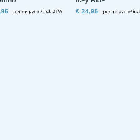
ltino
Icey Blue
,95
€
24,95
per m²
per m²