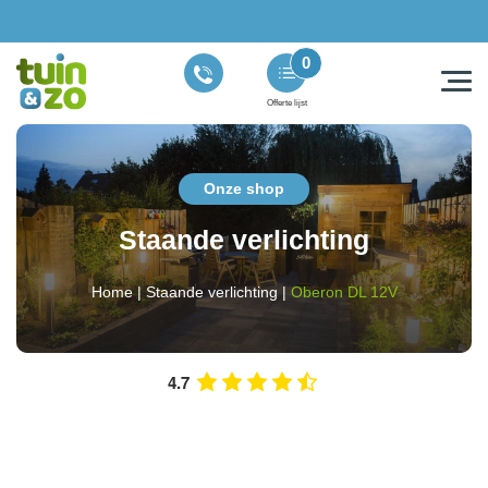
0
Offerte lijst
Onze shop
Staande verlichting
Home
|
Staande verlichting
|
Oberon DL 12V
4.7