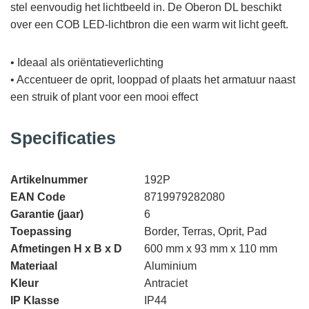
stel eenvoudig het lichtbeeld in. De Oberon DL beschikt
over een COB LED-lichtbron die een warm wit licht geeft.
• Ideaal als oriëntatieverlichting
• Accentueer de oprit, looppad of plaats het armatuur naast
een struik of plant voor een mooi effect
Specificaties
Artikelnummer
192P
EAN Code
8719979282080
Garantie (jaar)
6
Toepassing
Border, Terras, Oprit, Pad
Afmetingen H x B x D
600 mm x 93 mm x 110 mm
Materiaal
Aluminium
Kleur
Antraciet
IP Klasse
IP44