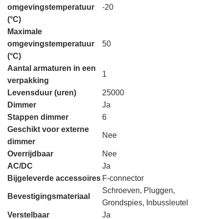
omgevingstemperatuur
-20
(°C)
Maximale
omgevingstemperatuur
50
(°C)
Aantal armaturen in een
1
verpakking
Levensduur (uren)
25000
Dimmer
Ja
Stappen dimmer
6
Geschikt voor externe
Nee
dimmer
Overrijdbaar
Nee
AC/DC
Ja
Bijgeleverde accessoires
F-connector
Schroeven, Pluggen,
Bevestigingsmateriaal
Grondspies, Inbussleutel
Verstelbaar
Ja