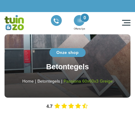
0
Offerte lijst
Onze shop
Betontegels
Home
|
Betontegels
|
Passiona 60x60x3 Greige
4.7