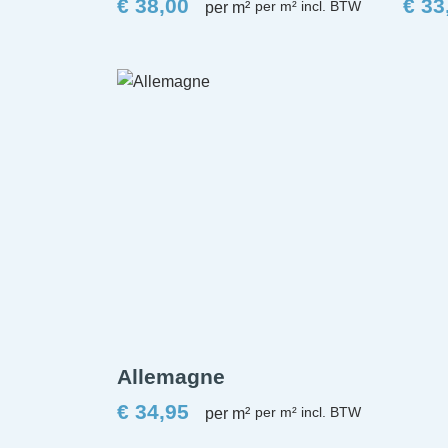
€
38,00
€
33
per m²
Allemagne
€
34,95
per m²