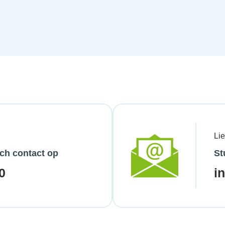
Li
ch contact op
St
0
i