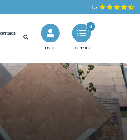
4.7
0
ontact
Log in
Offerte lijst