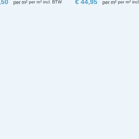
,50
€
44,95
per m²
per m²