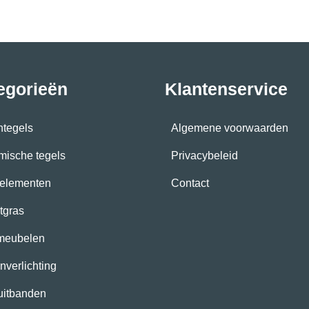
egorieën
Klantenservice
ntegels
Algemene voorwaarden
mische tegels
Privacybeleid
elementen
Contact
tgras
meubelen
nverlichting
uitbanden