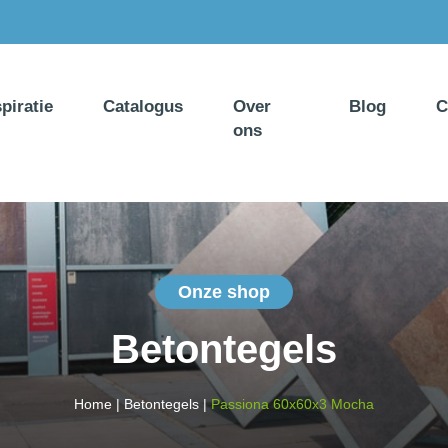
spiratie
Catalogus
Over
Blog
C
ons
Onze shop
Betontegels
Home
|
Betontegels
|
Passiona 60x60x3 Mocha