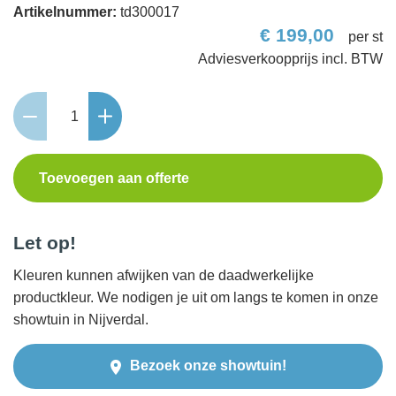
Artikelnummer:
td300017
€
199,00
per st
Picknicktafel
Basis
aantal
Toevoegen aan offerte
Let op!
Kleuren kunnen afwijken van de daadwerkelijke
productkleur. We nodigen je uit om langs te komen in onze
showtuin in Nijverdal.
Bezoek onze showtuin!