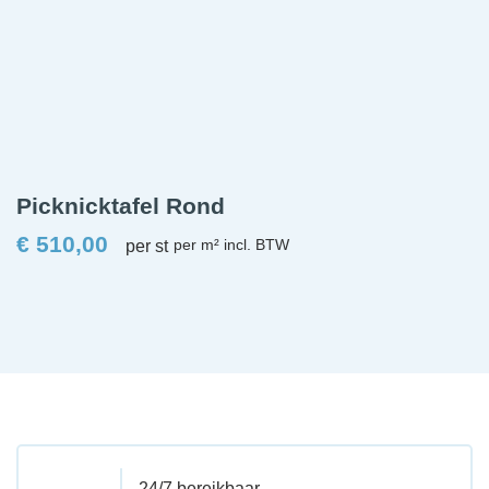
Picknicktafel Rond
€
510,00
per st
24/7 bereikbaar