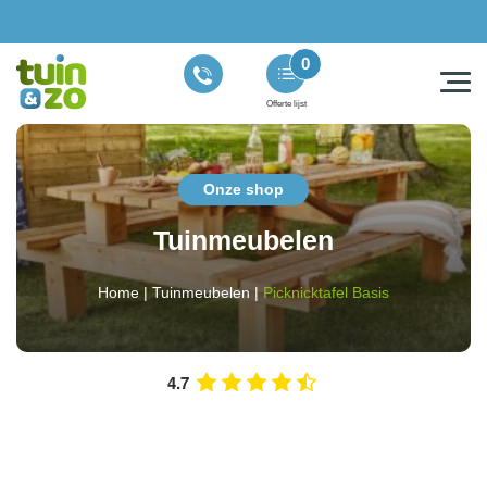
0
Offerte lijst
Onze shop
Tuinmeubelen
Home
|
Tuinmeubelen
|
Picknicktafel Basis
4.7