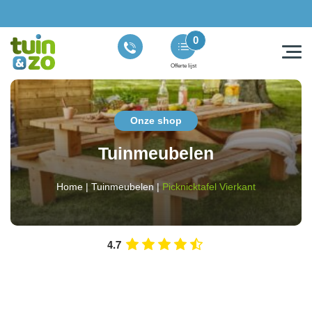
0
Offerte lijst
Onze shop
Tuinmeubelen
Home
|
Tuinmeubelen
|
Picknicktafel Vierkant
4.7