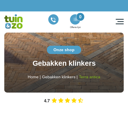
0
Offerte lijst
Onze shop
Gebakken klinkers
Home
|
Gebakken klinkers
|
Terra antica
4.7