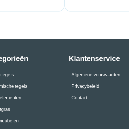
egorieën
Klantenservice
ntegels
Algemene voorwaarden
mische tegels
Privacybeleid
elementen
Contact
tgras
meubelen