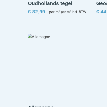
Oudhollands tegel
Geos
€
82,99
€
44
per m²