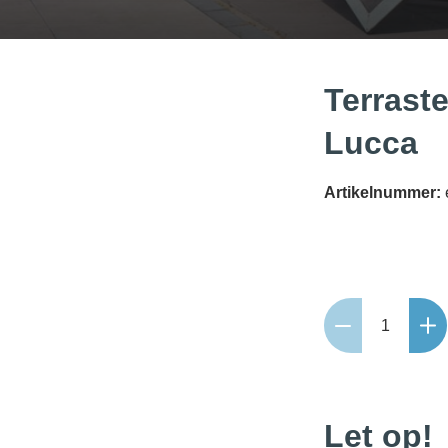
Terrast
Lucca
Artikelnummer:
Terrastegel+
60x60x4
cm
Lucca
aantal
Let op!