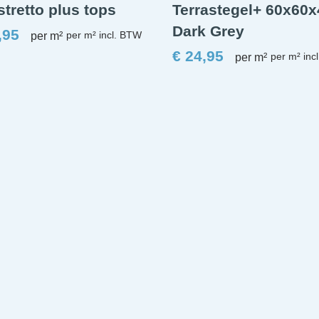
tretto plus tops
Terrastegel+ 60x60
Dark Grey
,95
per m²
€
24,95
per m²