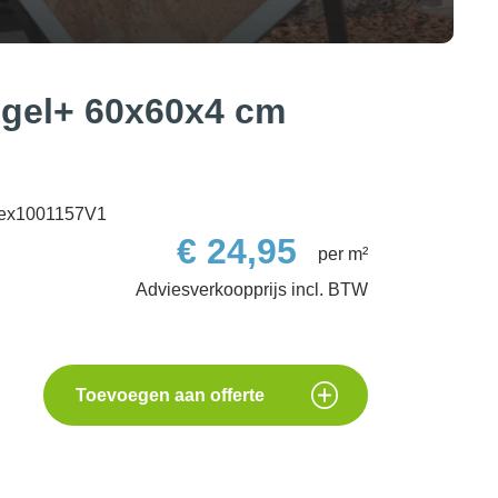
egel+ 60x60x4 cm
ex1001157V1
€
24,95
per m²
Toevoegen aan offerte