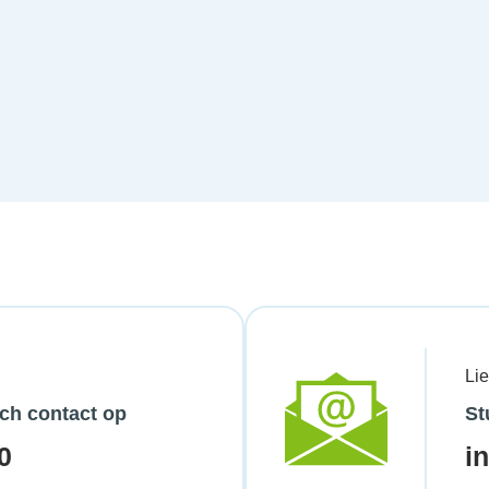
Li
ch contact op
St
0
i