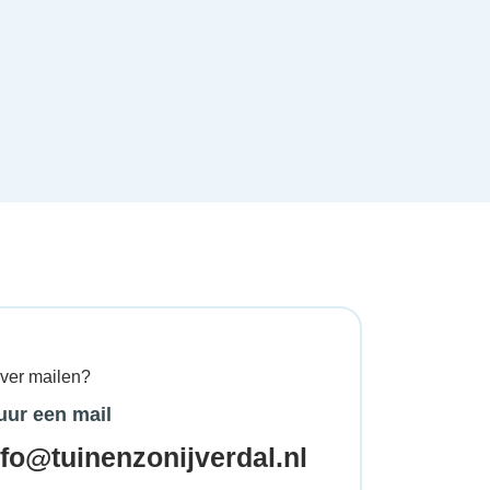
ever mailen?
uur een mail
nfo@tuinenzonijverdal.nl