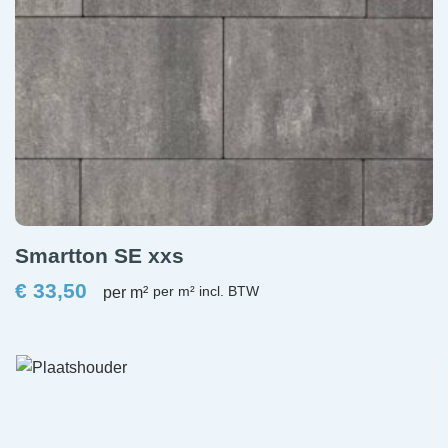
Smartton SE xxs
€
33,50
per m²