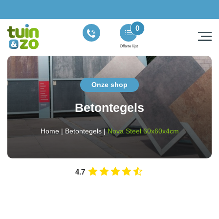
0
Offerte lijst
Onze shop
Betontegels
Home
|
Betontegels
|
Nova Steel 60x60x4cm
4.7